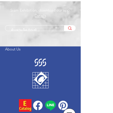
Siam Exhibition, download our app.
Details
About Us
Customer Support